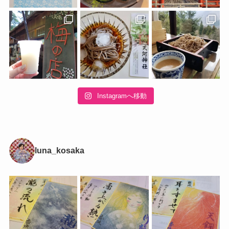
Instagramへ移動
luna_kosaka