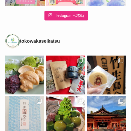
Instagramへ移動
tokowakaseikatsu