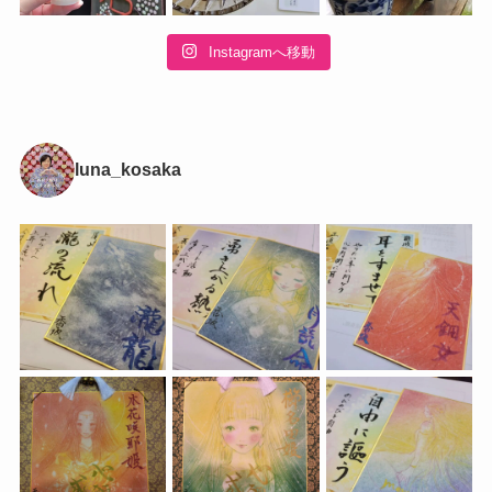
Instagramへ移動
luna_kosaka