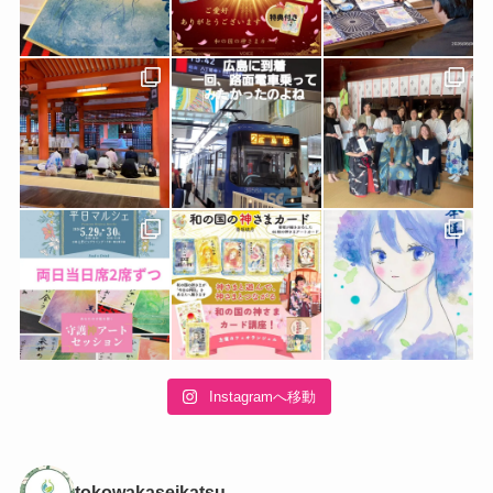
Instagramへ移動
tokowakaseikatsu